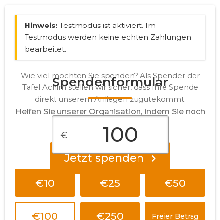
Hinweis:
Testmodus ist aktiviert. Im
Testmodus werden keine echten Zahlungen
bearbeitet.
Wie viel möchten Sie spenden? Als Spender der
Spendenformular
Tafel Achim stellen wir sicher, dass Ihre Spende
direkt unserem Anliegen zugutekommt.
Helfen Sie unserer Organisation, indem Sie noch
heute spenden!
€
Jetzt spenden
€10
€25
€50
€100
€250
Freier Betrag